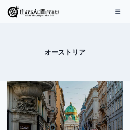
内
容
を
ス
キ
ッ
オーストリア
プ