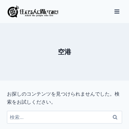
内
容
を
ス
キ
ッ
空港
プ
お探しのコンテンツを見つけられませんでした。検
索をお試しください。
検
索: